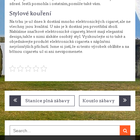
zdraví. Jestli pomohla i ostatním, pomůže také vám.
Stylové kouření
Na trhu je už dnes k dostání mnoho elektronických cigaret, ale ne
všechny jsou kvalitní. U nás je k dostání jen prvotřídní zboží.
Nabízíme značkové elektronické cigarety, které mají elegantní
design, takže s nimi získáte osobitý styl. Vyzkoušejte si to také a
objednávejte produkt elektronická cigareta s náplněmi
nejrůznějších příchutí. Jsme si jistí, že si tento výrobek oblíbíte a na
běžnou cigaretu už si ani nevzpomenete.
Navigace
Stanice plná zábavy
Kouzlo zábavy
pro
příspěvek
Search
for: