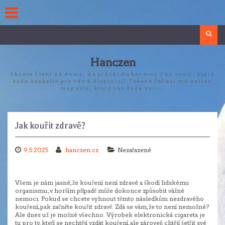
Skip
to
content
Search
Hanczen
Chcete čtení na doma, do práce, do kavárny i na cesty, které
bude kdykoliv pro vás k dispozici? Takové řešení má online
magazín, který vás bude bavit.
Jak kouřit zdravě?
9.5.2025
hanczen.cz
Nezařazené
Všem je nám jasné, že kouření není zdravé a škodí lidskému
organismu, v horším případě může dokonce způsobit vážné
nemoci. Pokud se chcete vyhnout těmto následkům nezdravého
kouření, pak začněte kouřit zdravě. Zdá se vám, že to není nemožné?
Ale dnes už je možné všechno. Výrobek
elektronická cigareta
je
tu pro ty, kteří se nechtějí vzdát kouření, ale zároveň chtějí šetřit své