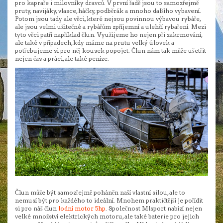
pro kapraře i milovníky dravců. V první řadě jsou to samozřejmě
pruty, navijáky, vlasce, háčky, podběrák a mnoho dalšího vybavení.
Potom jsou tady ale věci, které nejsou povinnou výbavou rybáře,
ale jsou velmi užitečné a rybářům zpříjemní a ulehčí rybaření. Mezi
tyto věci patří například člun. Využijeme ho nejen při zakrmování,
ale také v případech, kdy máme na prutu velký úlovek a
potřebujeme si pro něj kousek popojet. Člun nám tak může ušetřit
nejen čas a práci, ale také peníze.
Člun může být samozřejmě poháněn naší vlastní silou, ale to
nemusí být pro každého to ideální. Mnohem praktičtější je pořídit
si pro náš člun
lodní motor 5hp
. Společnost Mlsport nabízí nejen
velké množství elektrických motoru, ale také baterie pro jejich