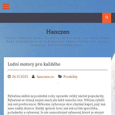
Skip
to
content
Search
Hanczen
Chcete čtení na doma, do práce, do kavárny i na cesty, které
bude kdykoliv pro vás k dispozici? Takové řešení má online
magazín, který vás bude bavit.
Lodní motory pro každého
26.11.2021
hanczen.cz
Produkty
Rybařina zažívá za poslední roky opravdu velký nárůst popularity.
Rybaření se věnují nejen muži, ale také mnoho žen. Většina rybářů
má své preference. Někomu vyhovuje více chytání kaprů, jiný má
zase raději dravce. Každý způsob lovu má svá určitá specifika,
požadavky a vybavení. Je ale samozřejmě vybavení, které je stejné