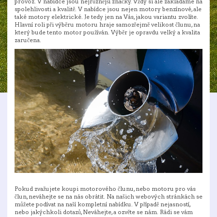
provoz. V nabídce jsou nejrůznější značky. Vždy si ale zakládáme na
spolehlivosti a kvalitě. V nabídce jsou nejen motory benzínové, ale
také motory elektrické. Je tedy jen na Vás, jakou variantu zvolíte.
Hlavní roli při výběru motoru hraje samozřejmě velikost člunu, na
který bude tento motor používán. Výběr je opravdu velký a kvalita
zaručena.
Pokud zvažujete koupi motorového člunu, nebo motoru pro vás
člun, neváhejte se na nás obrátit. Na našich webových stránkách se
můžete podívat na naší kompletní nabídku. V případě nejasností,
nebo jakýchkoli dotazů, Neváhejte, a ozvěte se nám. Rádi se vám