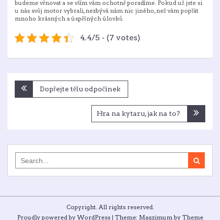
budeme věnovat a se vším vám ochotně poradíme. Pokud už jste si
u nás svůj motor vybrali, nezbývá nám nic jiného, než vám popřát
mnoho krásných a úspěšných úlovků.
4.4/5 - (7 votes)
Navigace
Dopřejte tělu odpočinek
pro
příspěvek
Hra na kytaru, jak na to?
Search
for:
Copyright. All rights reserved.
Proudly powered by WordPress
|
Theme: Magzimum by
Theme