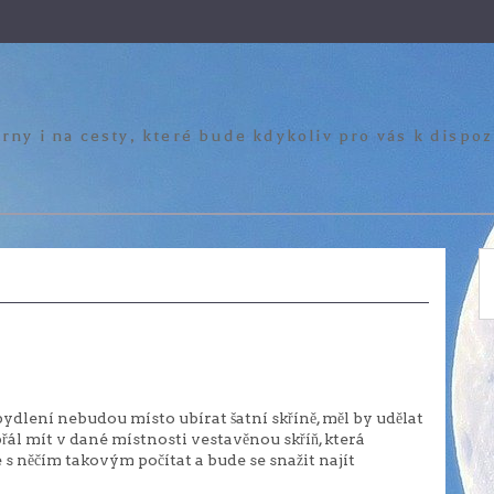
rny i na cesty, které bude kdykoliv pro vás k dispo
bydlení nebudou místo ubírat šatní skříně, měl by udělat
i přál mít v dané místnosti vestavěnou skříň, která
s něčím takovým počítat a bude se snažit najít