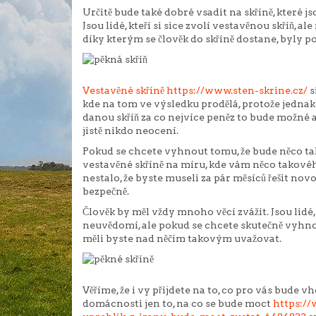
Určitě bude také dobré vsadit na skříně, které 
Jsou lidé, kteří si sice zvolí vestavěnou skříň, al
díky kterým se člověk do skříně dostane, byly 
Vestavěné skříně https://www.sten-skrine.cz/
s
kde na tom ve výsledku prodělá, protože jedna
danou skříň za co nejvíce peněz to bude možné 
jistě nikdo neocení.
Pokud se chcete vyhnout tomu, že bude něco ta
vestavěné skříně na míru, kde vám něco takovéh
nestalo, že byste museli za pár měsíců řešit nov
bezpečně.
Člověk by měl vždy mnoho věcí zvážit. Jsou lidé
neuvědomí, ale pokud se chcete skutečně vyhno
měli byste nad něčím takovým uvažovat.
Věříme, že i vy přijdete na to, co pro vás bude 
domácnosti jen to, na co se bude moct
https://