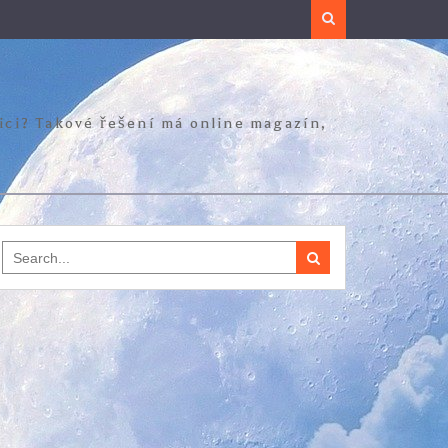
Search
zici? Takové řešení má online magazín,
Search
for: