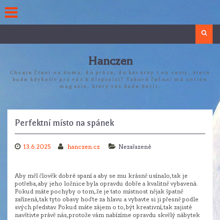
Skip
to
content
Search
Hanczen
Chcete čtení na doma, do práce, do kavárny i na cesty, které
bude kdykoliv pro vás k dispozici? Takové řešení má online
magazín, který vás bude bavit.
Perfektní místo na spánek
13.6.2025
hanczen.cz
Nezařazené
Aby měl člověk dobré spaní a aby se mu krásně usínalo, tak je
potřeba, aby jeho
ložnice
byla opravdu dobře a kvalitně vybavená.
Pokud máte pochyby o tom, že je tato místnost nějak špatně
zařízená, tak tyto obavy hoďte za hlavu a vybavte si ji přesně podle
svých představ. Pokud máte zájem o to, být kreativní, tak zajisté
navštivte právě nás, protože vám nabízíme opravdu skvělý nábytek