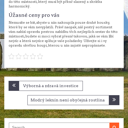
do této místnosti, který musí být pěkně slazený a zkrátka
harmonický.
Úžasné ceny pro vás
Nemusíte se bát, abyste u nás nakoupila pouze drahé kousky,
které by se vám nevyplatili. Právě naopak, náš pestrý sortiment
vám nabízí opravdu pestrou nabídku těch nejlepších sestav do této
místnosti, budete si moci vybrat přesně takovou, jaká se vám líbí
nejvíc a která nejvíce splňuje vaše požadavky. Užívejte si i vy
opravdu skvělou koupi, kterou u nás zajisté nepropásnete.
Navigace
Výborná a zdravá investice
pro
příspěvek
Modrý leknín není obyčejná rostlina
Search