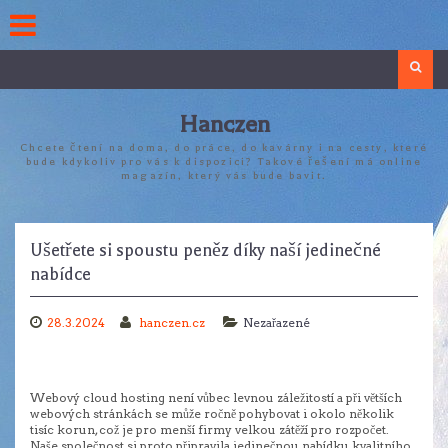
Skip
to
content
Search
Hanczen
Chcete čtení na doma, do práce, do kavárny i na cesty, které
bude kdykoliv pro vás k dispozici? Takové řešení má online
magazín, který vás bude bavit.
Ušetřete si spoustu peněz díky naší jedinečné
nabídce
28.3.2024
hanczen.cz
Nezařazené
Webový
cloud hosting
není vůbec levnou záležitostí a při větších
webových stránkách se může ročně pohybovat i okolo několik
tisíc korun, což je pro menší firmy velkou zátěží pro rozpočet.
Naše společnost si proto připravila jedinečnou nabídku kvalitního