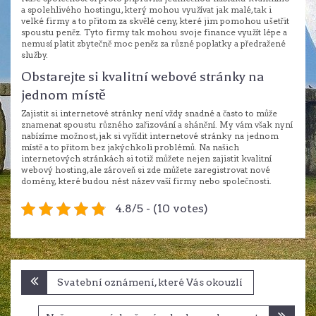
a spolehlivého hostingu, který mohou využívat jak malé, tak i
velké firmy a to přitom za skvělé ceny, které jim pomohou ušetřit
spoustu peněz. Tyto firmy tak mohou svoje finance využít lépe a
nemusí platit zbytečně moc peněz za různé poplatky a předražené
služby.
Obstarejte si kvalitní webové stránky na
jednom místě
Zajistit si internetové stránky není vždy snadné a často to může
znamenat spoustu různého zařizování a shánění. My vám však nyní
nabízíme možnost, jak si vyřídit internetové stránky na jednom
místě a to přitom bez jakýchkoli problémů. Na našich
internetových stránkách si totiž můžete nejen zajistit kvalitní
webový hosting, ale zároveň si zde můžete zaregistrovat nové
domény, které budou nést název vaší firmy nebo společnosti.
4.8/5 - (10 votes)
Navigace
Svatební oznámení, které Vás okouzlí
pro
příspěvek