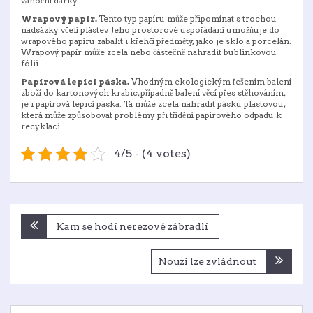
vánoční dárky.
Wrapový papír.
Tento typ papíru může připomínat s trochou
nadsázky včelí plástev. Jeho prostorové uspořádání umožňuje do
wrapového papíru zabalit i křehčí předměty, jako je sklo a porcelán.
Wrapový papír může zcela nebo částečně nahradit bublinkovou
fólii.
Papírová lepicí páska.
Vhodným ekologickým řešením balení
zboží do kartonových krabic, případně balení věcí přes stěhováním,
je i papírová lepicí páska. Ta může zcela nahradit pásku plastovou,
která může způsobovat problémy při třídění papírového odpadu k
recyklaci.
4/5 - (4 votes)
Navigace
Kam se hodí nerezové zábradlí
pro
příspěvek
Nouzi lze zvládnout