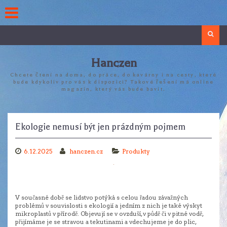
Skip
to
content
Search
Hanczen
Chcete čtení na doma, do práce, do kavárny i na cesty, které
bude kdykoliv pro vás k dispozici? Takové řešení má online
magazín, který vás bude bavit.
Ekologie nemusí být jen prázdným pojmem
6.12.2025
hanczen.cz
Produkty
V současné době se lidstvo potýká s celou řadou závažných
problémů v souvislosti s ekologií a jedním z nich je také výskyt
mikroplastů v přírodě. Objevují se v ovzduší, v půdě či v pitné vodě,
přijímáme je se stravou a tekutinami a vdechujeme je do plic,