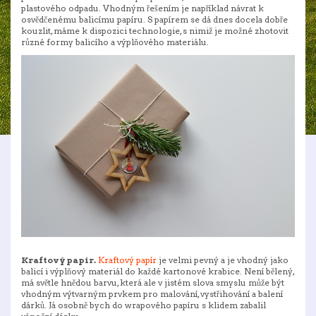
plastového odpadu. Vhodným řešením je například návrat k
osvědčenému balicímu papíru. S papírem se dá dnes docela dobře
kouzlit, máme k dispozici technologie, s nimiž je možné zhotovit
různé formy balicího a výplňového materiálu.
Kraftový papír.
Kraftový papír
je velmi pevný a je vhodný jako
balicí i výplňový materiál do každé kartonové krabice. Není bělený,
má světle hnědou barvu, která ale v jistém slova smyslu může být
vhodným výtvarným prvkem pro malování, vystřihování a balení
dárků. Já osobně bych do wrapového papíru s klidem zabalil