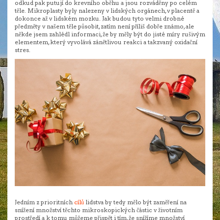
odkud pak putují do krevního oběhu a jsou rozváděny po celém
těle. Mikroplasty byly nalezeny v lidských orgánech, v placentě a
dokonce až v lidském mozku.
Jak budou tyto velmi drobné
předměty v našem těle působit, zatím není příliš dobře známo, ale
někde jsem zahlédl informaci, že by měly být do jisté míry rušivým
elementem, který vyvolává zánětlivou reakci a takzvaný oxidační
stres.
Jedním z prioritních
cílů
lidstva by tedy mělo být zaměření na
snížení množství těchto mikroskopických částic v životním
prostředí a k tomu můžeme přispět i tím, že snížíme množství