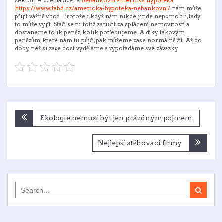
sektor. A zde nabízená
nebankovní americká hypotéka
https://www.fahd.cz/americka-hypoteka-nebankovni/
nám může
přijít vážně vhod. Protože i když nám nikde jinde nepomohli, tady
to může vyjít. Stačí se tu totiž zaručit za splácení nemovitostí a
dostaneme tolik peněz, kolik potřebujeme. A díky takovým
penězům, které nám tu půjčí, pak můžeme zase normálně žít. Až do
doby, než si zase dost vyděláme a vypořádáme své závazky.
Navigace
Ekologie nemusí být jen prázdným pojmem
pro
příspěvek
Nejlepší stěhovací firmy
Search
for: