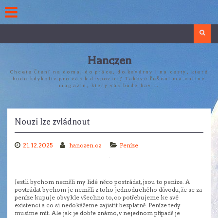
Skip
to
content
Search
Hanczen
Chcete čtení na doma, do práce, do kavárny i na cesty, které
bude kdykoliv pro vás k dispozici? Takové řešení má online
magazín, který vás bude bavit.
Nouzi lze zvládnout
21.12.2025
hanczen.cz
Peníze
Jestli bychom neměli my lidé něco postrádat, jsou to peníze. A
postrádat bychom je neměli z toho jednoduchého důvodu, že se za
peníze kupuje obvykle všechno to, co potřebujeme ke své
existenci a co si nedokážeme zajistit bezplatně.
Peníze tedy
musíme mít. Ale jak je dobře známo, v nejednom případě je