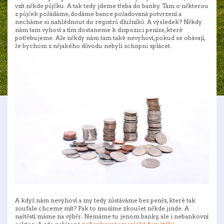
vzít někde půjčku.
A tak tedy jdeme třeba do banky. Tam o některou
z půjček požádáme, dodáme bance požadovaná potvrzení a
necháme si nahlédnout do registrů dlužníků. A výsledek? Někdy
nám tam vyhoví a tím dostaneme k dispozici peníze, které
potřebujeme. Ale někdy nám tam také nevyhoví, pokud se obávají,
že bychom z nějakého důvodu nebyli schopni splácet.
A když nám nevyhoví a my tedy zůstáváme bez peněz, které tak
zoufale chceme mít? Pak to musíme zkoušet někde jinde. A
naštěstí máme na výběr. Nemáme tu jenom banky, ale i nebankovní