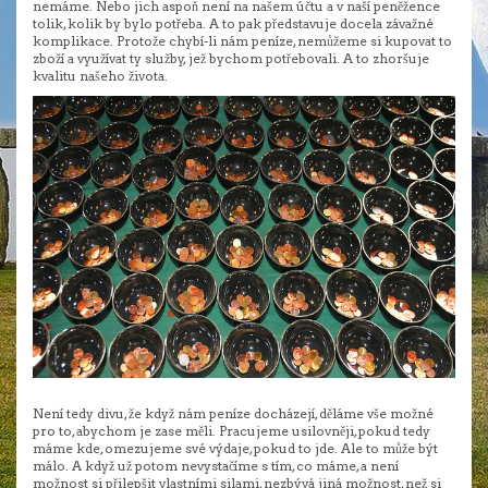
nemáme. Nebo jich aspoň není na našem účtu a v naší peněžence
tolik, kolik by bylo potřeba. A to pak představuje docela závažné
komplikace. Protože chybí-li nám peníze, nemůžeme si kupovat to
zboží a využívat ty služby, jež bychom potřebovali. A to zhoršuje
kvalitu našeho života.
Není tedy divu, že když nám peníze docházejí, děláme vše možné
pro to, abychom je zase měli. Pracujeme usilovněji, pokud tedy
máme kde, omezujeme své výdaje, pokud to jde. Ale to může být
málo. A když už potom nevystačíme s tím, co máme, a není
možnost si přilepšit vlastními silami, nezbývá jiná možnost, než si