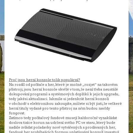
Proč jsou herní konzole tolik populární?
Na rozdíl od počítače a her, které je možné „rozjet“ na takovém
přístroji, jsou herní konzole skvělé v tom, že není třeba neustálé
dokupování programů a systémových doplňků k jejich upgradu,
tedy jakési aktualizaci. Jakmile si jedenkrát herní konzoli
v obchodě s elektronikou zakoupíte, můžete si být jisti, že veškeré
herní tituly vydané pro tento přístroj na něm budou navždy
fungovat.
Zatímco tedy počítačový fandové musejí každoročně vynakládat
doslova tisíce korun na udržení svého PC ve stavu, který bude
nadále zvládat požadavky nově vytvářených a prodávaných her,
fandové her probíhajících formou uplatňování konzolí investují