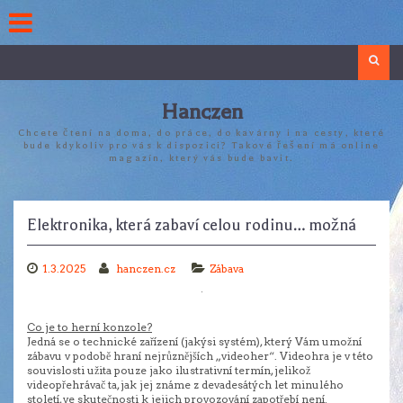
Skip
to
content
Search
Hanczen
Chcete čtení na doma, do práce, do kavárny i na cesty, které
bude kdykoliv pro vás k dispozici? Takové řešení má online
magazín, který vás bude bavit.
Elektronika, která zabaví celou rodinu… možná
1.3.2025
hanczen.cz
Zábava
Co je to herní konzole?
Jedná se o technické zařízení (jakýsi systém), který Vám umožní
zábavu v podobě hraní nejrůznějších „videoher“. Videohra je v této
souvislosti užita pouze jako ilustrativní termín, jelikož
videopřehrávač ta, jak jej známe z devadesátých let minulého
století, ve skutečnosti k jejich provozování zapotřebí není.