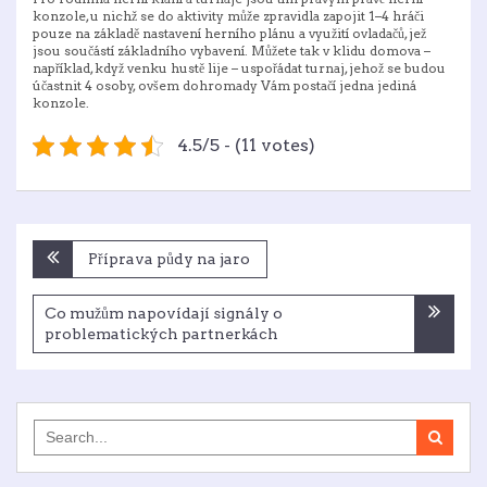
konzole, u nichž se do aktivity může zpravidla zapojit 1–4 hráči
pouze na základě nastavení herního plánu a využití ovladačů, jež
jsou součástí základního vybavení. Můžete tak v klidu domova –
například, když venku hustě lije – uspořádat turnaj, jehož se budou
účastnit 4 osoby, ovšem dohromady Vám postačí jedna jediná
konzole.
4.5/5 - (11 votes)
Navigace
Příprava půdy na jaro
pro
příspěvek
Co mužům napovídají signály o
problematických partnerkách
Search
for: