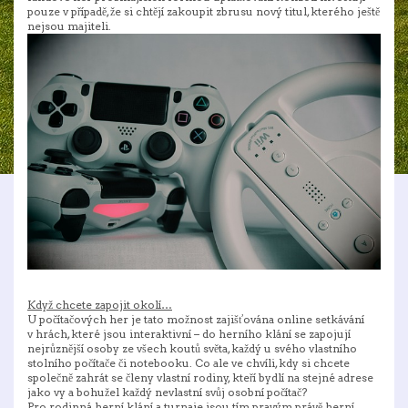
pouze v případě, že si chtějí zakoupit zbrusu nový titul, kterého ještě
nejsou majiteli.
Když chcete zapojit okolí…
U počítačových her je tato možnost zajišťována online setkávání
v hrách, které jsou interaktivní – do herního klání se zapojují
nejrůznější osoby ze všech koutů světa, každý u svého vlastního
stolního počítače či notebooku. Co ale ve chvíli, kdy si chcete
společně zahrát se členy vlastní rodiny, kteří bydlí na stejné adrese
jako vy a bohužel každý nevlastní svůj osobní počítač?
Pro rodinná herní klání a turnaje jsou tím pravým právě herní