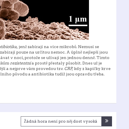
tibiotika,
jenž zabírají na více mikrobů. Nemusí se
zabírají pouze na určitou nemoc. A úplně nejlepší jsou
vstávat v noci, protože se užívají jen jednou denně. Tímto
tikům
rezistentní
a prostě přestaly působit. Dnes už je
ější a nejprve vám provedou tzv.
CRP,
kdy z kapičky krve
álního původu a antibiotika tudíž jsou opravdu třeba.
Žádná hora není pro něj dost vysoká