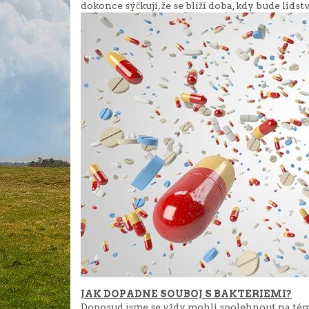
dokonce sýčkují, že se blíží doba, kdy bude lid
JAK DOPADNE SOUBOJ S BAKTERIEMI?
Doposud jsme se vždy mohli spolehnout na tém