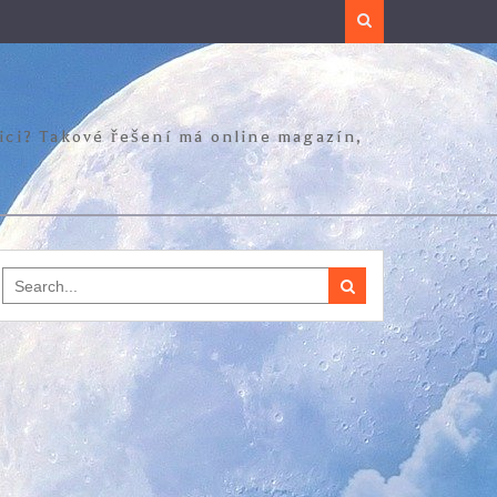
Search
zici? Takové řešení má online magazín,
Search
for: