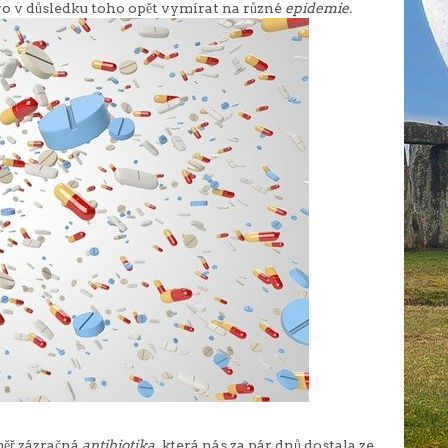
stvo v důsledku toho opět vymírat na různé
epidemie.
ěř zázračná
antibiotika,
která nás za pár dnů dostala ze