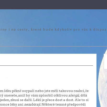
rny i na cesty, které bude kdykoliv pro vás k dispo
ém léku pěkně osypali nebo jste měli takovou reakci, že
erý snesete, aniž by vám způsobil ošklivou
alergii,
dělá
n, zkusí se další. Léků je přece dost a dost. Ale to si
konce léky ani
nezabírají.
Některé temné předpovědi