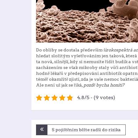
Do obliby se dostala především
širokospektrá an
hledat složitým vyšetřováním jen taková, která 
ta nová, silnější, kdy si nemusíte řídit budík a 
zacházením se však mikroby staly vůči antibio
hodně lékařů v předepisování antibiotik opatrn
téměř okamžitě zjistí, zda je vaše nemoc bakteri
Ale není už jak se říká,
pozdě bycha honiti?
4.8/5 - (9 votes)
Navigace
S pojištěním běžte radši do rizika