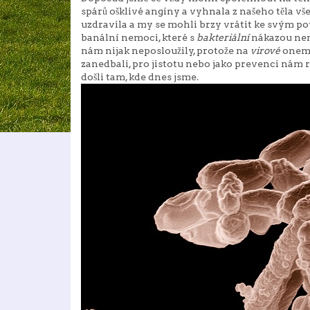
spárů ošklivé angíny a vyhnala z našeho těla v
uzdravila a my se mohli brzy vrátit ke svým pov
banální nemoci, které s
bakteriální
nákazou nema
nám nijak neposloužily, protože na
virové
onemoc
zanedbali, pro jistotu nebo jako prevenci nám 
došli tam, kde dnes jsme.