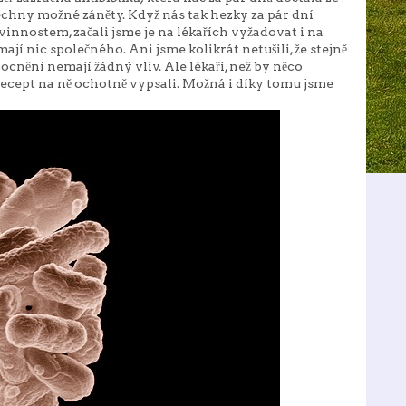
šechny možné záněty. Když nás tak hezky za pár dní
innostem, začali jsme je na lékařích vyžadovat i na
jí nic společného. Ani jsme kolikrát netušili, že stejně
nění nemají žádný vliv. Ale lékaři, než by něco
recept na ně ochotně vypsali. Možná i díky tomu jsme