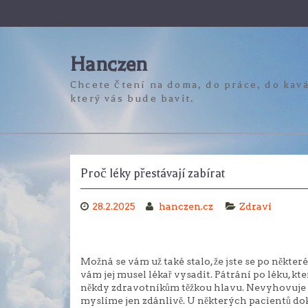
Skip
to
content
Hanczen
Chcete čtení na doma, do práce, do kavá
který vás bude bavit.
Proč léky přestávají zabírat
28.2.2025
hanczen.cz
Zdraví
Možná se vám už také stalo, že jste se po někter
vám jej musel lékař vysadit. Pátrání po léku, kt
někdy zdravotníkům těžkou hlavu. Nevyhovuje jede
myslíme jen zdánlivě. U některých pacientů do