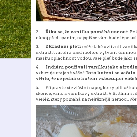
2.
Říká se, že vanilka pomáhá usnout
. Po
nápoj před spaním, nejspíš se vám bude lépe usí
3.
Zkrášlení pleti
může také ovlivnit vanilka.
extrakt, tvaroh a med mohou vytvořit účinnou
masku opláchnout vodou, vaše pleť bude jako sa
4.
Indiáni používali vanilku jako afrod
vzbuzuje utajené vášně.
Toto koření se začalo 
věřilo, že se jedná o koření vzbuzující váše
5. Připravte si zvláštní nápoj, který pili už ko
skořice, váno a vanilkový extrakt. V Británii si d
všelék, který pomáhá na nejrůznější nemoci, vč