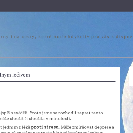
rny i na cesty, které bude kdykoliv pro vás k dispo
elným léčivem
jspíš nevěděli. Proto jsme se rozhodli sepsat tento
že sloužit či sloužila v minulosti.
t jedním z léků
proti stresu
. Může zmírňovat deprese a
 na nervový systém naprosto blahodárným způsobem.