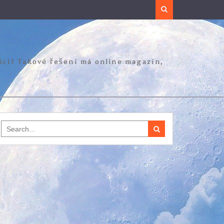
Search
zici? Takové řešení má online magazín,
Search
for: