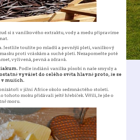
kud si z vanilkového extraktu, vody a medu připravíme
nat.
 Jestliže toužíte po mladší a pevnější pleti, vanilkový
 masku proti vráskám a suché pleti. Nezapomeňte poté
met, vyživená, pevná a zdravá.
iziakum.
Podle indiánů vanilka působí n naše smysly a
ostatně vyvážet do celého světa hlavně proto, že se
ň v mužích.
lonizátoři v jižní Africe okolo sedmnáctého století.
o tohoto moku přidávali ještě hřebíček. Věřili, že jde o
etně moru.