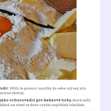
budič
. Věřili, že pomocí vanilky do sebe vzývají sílu
tečně obětují.
 jako ochucovadlo pro kakaové boby
, které měly
základ, na němž se dnes vyrábí například čokoláda.