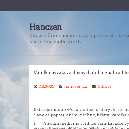
Skip
to
content
Hanczen
Chcete čtení na doma, do práce, do kavá
který vás bude bavit.
Vanilka bývala za dávných dob nenahradit
2.3.2025
hanczen.cz
Zdraví
Existuje mnoho věcí o vanilce, o kterých jste ne
článek a popsat v něm všechno, k čemu vanilka mů
1. Přírodní medicína tvrdí, že vanilka může bý
stres, jelikož má uklidňující účinky, působící