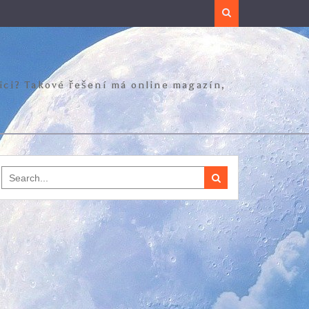
Search
zici? Takové řešení má online magazín,
Search
for: