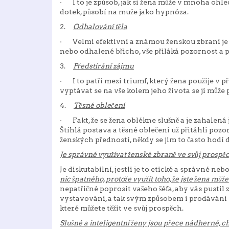
·
I to je způsob, jak si žena může v mnoha ohl
dotek, působí na muže jako hypnóza.
2.
Odhalování těla
·
Velmi efektivní a známou ženskou zbraní je o
nebo odhalené břicho, vše přiláká pozornost a p
3.
Předstírání zájmu
·
I to patří mezi triumf, který žena použije v 
vyptávat se na vše kolem jeho života se jí může 
4.
Těsné oblečení
·
Fakt, že se žena oblékne slušně a je zahalená 
Štíhlá postava a těsné oblečení už přitáhli pozo
ženských předností, někdy se jim to často hodí d
Je správné využívat ženské zbraně ve svůj prospě
Je diskutabilní, jestli je to etické a správné ne
nic špatného, protože využít toho, že jste žena může
nepatřičné poprosit vašeho šéfa, aby vás pustil 
vystavování, a tak svým způsobem i prodávání vl
které můžete těžit ve svůj prospěch.
Slušné a inteligentní ženy jsou přece nádherné, c