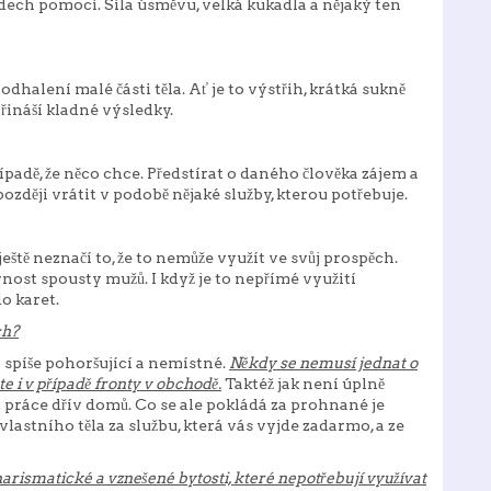
edech pomoci. Síla úsměvu, velká kukadla a nějaký ten
dhalení malé části těla. Ať je to výstřih, krátká sukně
řináší kladné výsledky.
případě, že něco chce. Předstírat o daného člověka zájem a
později vrátit v podobě nějaké služby, kterou potřebuje.
ještě neznačí to, že to nemůže využít ve svůj prospěch.
rnost spousty mužů. I když je to nepřímé využití
o karet.
ch?
bo spíše pohoršující a nemístné.
Někdy se nemusí jednat o
te i v případě fronty v obchodě.
Taktéž jak není úplně
z práce dřív domů. Co se ale pokládá za prohnané je
astního těla za službu, která vás vyjde zadarmo, a ze
harismatické a vznešené bytosti, které nepotřebují využívat