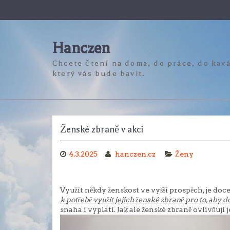
Skip
to
content
Hanczen
Chcete čtení na doma, do práce, do kavá
který vás bude bavit.
Ženské zbraně v akci
4.3.2025
hanczen.cz
Ženy
Využít někdy ženskost ve vyšší prospěch, je do
k potřebě využít jejich ženské zbraně pro to, aby d
snaha i vyplatí. Jak ale ženské zbraně ovlivňují 