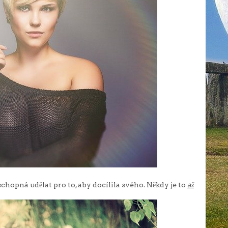
 schopná udělat pro to, aby docílila svého. Někdy je to
až