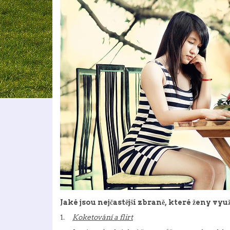
Jaké jsou nejčastější zbraně, které ženy vyu
1.
Koketování a flirt