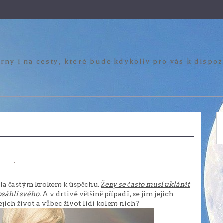
rny i na cesty, které bude kdykoliv pro vás k dispo
cela častým krokem k úspěchu.
Ženy se často musí uklánět
osáhli svého.
A v drtivé většině případů, se jim jejich
jejich život a vůbec život lidí kolem nich?