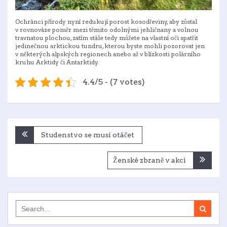
Ochránci přírody nyní redukují porost kosodřeviny, aby zůstal
v rovnováze poměr mezi těmito odolnými jehličnany a volnou
travnatou plochou, zatím stále tedy můžete na vlastní oči spatřit
jedinečnou arktickou tundru, kterou byste mohli pozorovat jen
v některých alpských regionech anebo až v blízkosti polárního
kruhu Arktidy či Antarktidy.
4.4/5 - (7 votes)
Navigace
Studenstvo se musí otáčet
pro
příspěvek
Ženské zbraně v akci
Search
for: