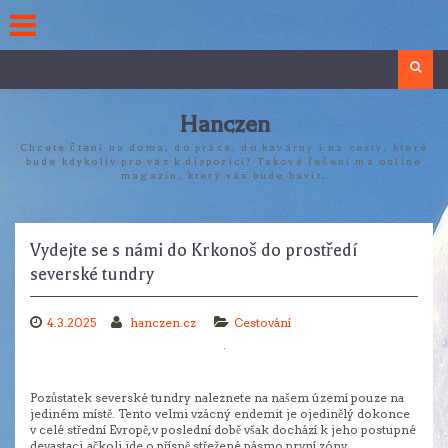
Skip
to
content
Search
Hanczen
Chcete čtení na doma, do práce, do kavárny i na cesty, které
bude kdykoliv pro vás k dispozici? Takové řešení má online
magazín, který vás bude bavit.
Vydejte se s námi do Krkonoš do prostředí
severské tundry
4.3.2025
hanczen.cz
Cestování
Pozůstatek severské tundry naleznete na našem území pouze na
jediném místě. Tento velmi vzácný endemit je ojedinělý dokonce
v celé střední Evropě, v poslední době však dochází k jeho postupné
devastaci, ačkoli jde o přísně střežené pásmo první zóny