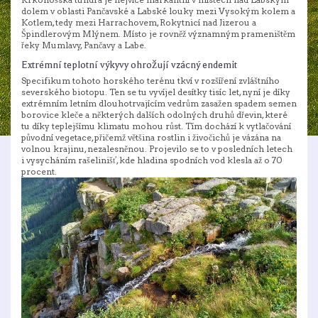
dolem v oblasti Pančavské a Labské louky mezi Vysokým kolem a
Kotlem, tedy mezi Harrachovem, Rokytnicí nad Jizerou a
Špindlerovým Mlýnem. Místo je rovněž významným prameništěm
řeky Mumlavy, Pančavy a Labe.
Extrémní teplotní výkyvy ohrožují vzácný endemit
Specifikum tohoto horského terénu tkví v rozšíření zvláštního
severského biotopu. Ten se tu vyvíjel desítky tisíc let, nyní je díky
extrémním letním dlouhotrvajícím vedrům zasažen spadem semen
borovice kleče a některých dalších odolných druhů dřevin, které
tu díky teplejšímu klimatu mohou růst. Tím dochází k vytlačování
původní vegetace, přičemž většina rostlin i živočichů je vázána na
volnou krajinu, nezalesněnou. Projevilo se to v posledních letech
i vysycháním rašelinišť, kde hladina spodních vod klesla až o 70
procent.