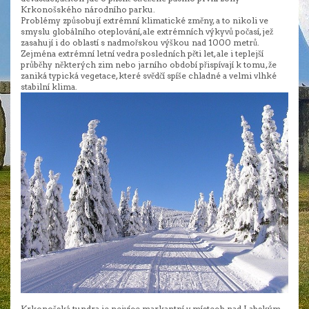
Krkonošského národního parku.
Problémy způsobují extrémní klimatické změny, a to nikoli ve
smyslu globálního oteplování, ale extrémních výkyvů počasí, jež
zasahují i do oblastí s nadmořskou výškou nad 1000 metrů.
Zejména extrémní letní vedra posledních pěti let, ale i teplejší
průběhy některých zim nebo jarního období přispívají k tomu, že
zaniká typická vegetace, které svědčí spíše chladné a velmi vlhké
stabilní klima.
Krkonošská tundra je nejvíce markantní v místech nad Labským