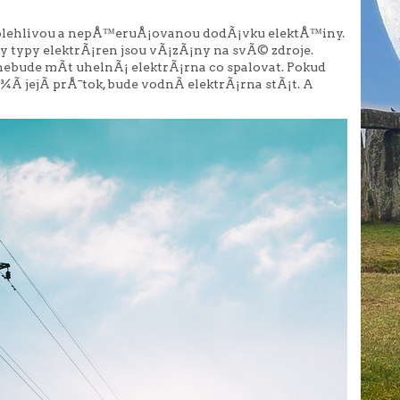
polehlivou a nepÅ™eruÅ¡ovanou dodÃ¡vku elektÅ™iny.
 typy elektrÃ¡ren jsou vÃ¡zÃ¡ny na svÃ© zdroje.
ebude mÃ­t uhelnÃ¡ elektrÃ¡rna co spalovat. Pokud
­ jejÃ­ prÅ¯tok, bude vodnÃ­ elektrÃ¡rna stÃ¡t. A