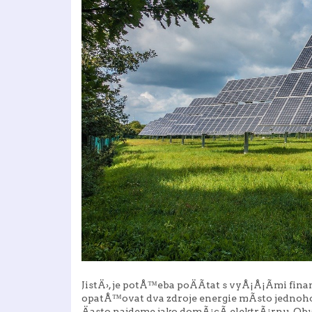
JistÄ›, je potÅ™eba poÄÃ­tat s vyÅ¡Å¡Ã­mi fi
opatÅ™ovat dva zdroje energie mÃ­sto jednoho.
Äasto najdeme jako domÃ¡cÃ­ elektrÃ¡rnu. Ob