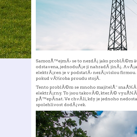
SamozÅ™ejmÄ› se to nezdÃ¡ jako problÃ©m â€“
odstavena, jednoduÅ¡e ji nahradÃ­ jinÃ¡. AvÅ¡
elektrÃ¡ren je v podstatÄ› nezÃ¡vislou firmou.
pokud vÃ½roba proudu stojÃ­.
elektrÃ¡rny. To jsou takovÃ©, kterÃ© vyuÅ¾Ã
pÅ™epÃ­nat. Ve chvÃ­li, kdy je jednoho nedost
spolehlivost dodÃ¡vek.