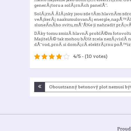
generÃ¡toru a solÃ¡rnÃ­ch panelÅ¯.
SolÃ¡rnÃ­ ÄlÃ¡nky jsou zde tÃ­m hlavnÃ­m zd
veÅ¡kerÃ¡ naakumulovanÃ¡ energie, napÅ™Ã­k
sluneÄnÃ­ho svitu, mÅ¯Å¾e ji nahradit prÃ¡vÄ
DÃ­ky tomu zmizÃ­ hlavnÃ­ problÃ©m fotovolta
MajitelÃ© tak mohou bÃ½t zcela nezÃ¡vislÃ­ n
dÅ¯vod, proÄ si domÃ¡cÃ­ elektrÃ¡rnu poÅ™iz
4/5 - (10 votes)
Navigace
Oboustranný betonový plot nemusí být
pro
příspěvek
Proud