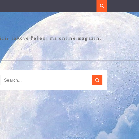
Search
zici? Takové řešení má online magazín,
Search
for: