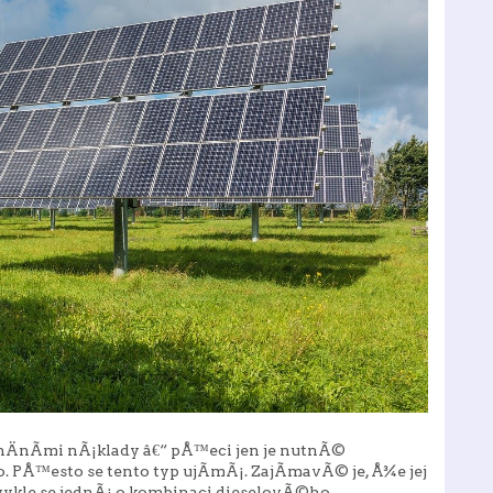
nanÄnÃ­mi nÃ¡klady â€“ pÅ™eci jen je nutnÃ©
 PÅ™esto se tento typ ujÃ­mÃ¡. ZajÃ­mavÃ© je, Å¾e jej
vykle se jednÃ¡ o kombinaci dieselovÃ©ho