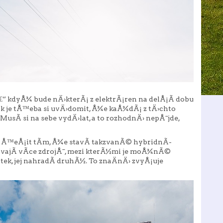
 kdyÅ¾ bude nÄ›kterÃ¡ z elektrÃ¡ren na delÅ¡Ã­ dobu
ak je tÅ™eba si uvÄ›domit, Å¾e kaÅ¾dÃ¡ z tÄ›chto
 MusÃ­ si na sebe vydÄ›lat, a to rozhodnÄ› nepÅ¯jde,
Tento problÃ©m se mnoho majitelÅ¯ snaÅ¾Ã­ Å™eÅ¡it tÃ­m, Å¾e stavÃ­ takzvanÃ© hybridnÃ­
­vajÃ­ vÃ­ce zdrojÅ¯, mezi kterÃ½mi je moÅ¾nÃ©
atek, jej nahradÃ­ druhÃ½. To znaÄnÄ› zvyÅ¡uje