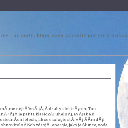
rny i na cesty, které bude kdykoliv pro vás k dispo
¡me nejrÅ¯znÄ›jÅ¡Ã­ druhy elektrÃ¡ren. Tou
›jÅ¡Ã­ je pak ta klasickÃ¡ uhelnÃ¡, avÅ¡ak asi
slednÃ­ch letech, jak se ekologie stÃ¡vÃ¡ ÄÃ­m dÃ¡l
 obnovitelnÃ½ch zdrojÅ¯ energie, jako je Slunce, voda