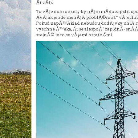
Äi vÃ­tr.
To vÅ¡e dohromady by nÃ¡m mÄ›lo zajistit s
AvÅ¡ak je zde menÅ¡Ã­ problÃ©m â€“ vÅ¡echny
Pokud napÅ™Ã­klad nebudou dodÃ¡vky uhlÃ­, n
vyschne Å™eka, Äi se alespoÅˆ rapidnÄ› snÃ­Å¾Ã
stejnÃ© je to se vÅ¡emi ostatnÃ­mi.