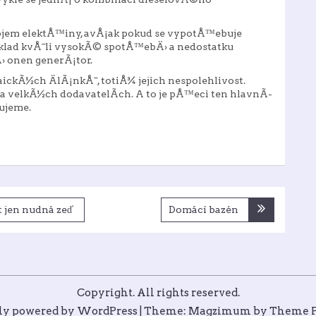
rojem elektÅ™iny, avÅ¡ak pokud se vypotÅ™ebuje
lad kvÅ¯li vysokÃ© spotÅ™ebÄ› a nedostatku
› onen generÃ¡tor.
ickÃ½ch ÄlÃ¡nkÅ¯, totiÅ¾ jejich nespolehlivost.
a velkÃ½ch dodavatelÃ­ch. A to je pÅ™eci ten hlavnÃ­
ujeme.
 jen nudná zeď
Domácí bazén
Copyright. All rights reserved.
ly powered by WordPress
|
Theme: Magzimum by
Theme P