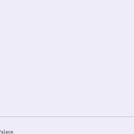
alace
.