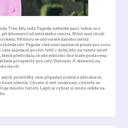
goda Tien Mu, tedy Pagoda nebeské paní. Jedná se o
 pět kilometrů od městského centra. Běžně sem chodí
na zvykem. Většinou se obyvatelé daného města
e vyhledávali. Pagoda však není zajímavá pouze pro svou
í váže zajímavá pověst. Ještě v době, kdy na tomto místě
a, která předvídala, že zde jednoho dne bude postavena
čátkem prosperity pro celý Vietnam. A skutečně, na
odu stavět.
 jejich prohlídky vám připadají nudné a zdlouhavé,
 hned několik. Chcete-li mít soukromí, vyhněte se
eďuje mnoho turistů. Lepší je vybrat si místo někde na
du.