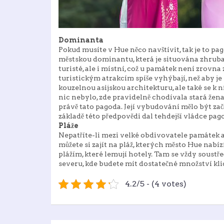
Dominanta
Pokud musíte v Hue něco navštívit, tak je to pa
městskou dominantu, která je situována zhruba
turisté, ale i místní, což u památek není zrov
turistickým atrakcím spíše vyhýbají, než aby j
kouzelnou asijskou architekturu, ale také se k n
nic nebylo, zde pravidelně chodívala stará žen
právě tato pagoda. Její vybudování mělo být za
základě této předpovědi dal tehdejší vládce pag
Pláže
Nepatříte-li mezi velké obdivovatele památek a
můžete si zajít na pláž, kterých
město Hue
nabízí
plážím, které lemují hotely. Tam se vždy soustř
severu, kde budete mít dostatečné množství kli
4.2/5 - (4 votes)