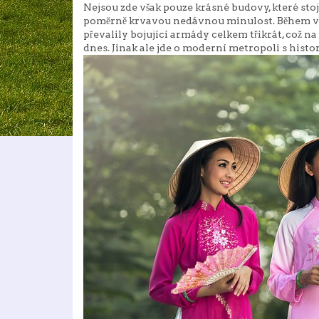
Nejsou zde však pouze krásné budovy, které stoj
poměrně krvavou nedávnou minulost. Během vá
převalily bojující armády celkem třikrát, což na
dnes. Jinak ale jde o moderní metropoli s histo