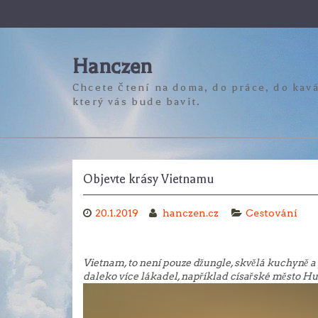
Skip
to
content
Hanczen
Chcete čtení na doma, do práce, do kavá
který vás bude bavit.
Objevte krásy Vietnamu
20.1.2019
hanczen.cz
Cestování
Vietnam, to není pouze džungle, skvělá kuchyně a 
daleko více lákadel, například císařské město Hu