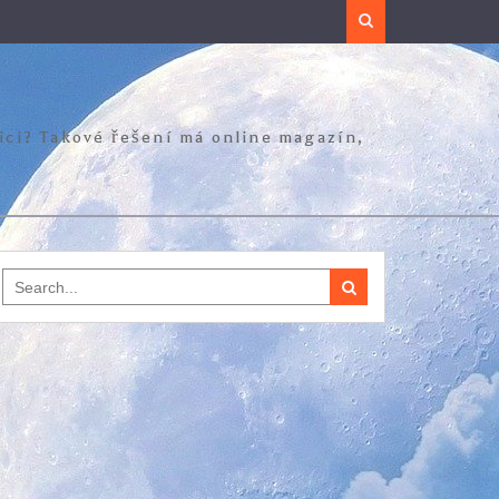
Search
zici? Takové řešení má online magazín,
Search
for: