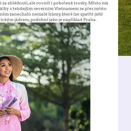
í za zhlédnutí, ale rovněž i pobořené trosky. Město má
lky s tehdejším severním Vietnamem se přes město
 něm zanechalo nemalé šrámy, které lze spatřit ještě
rickým jádrem, podobně jako je například Praha.